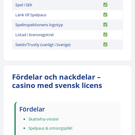
Spel i SEK
Länk till Spelpaus
Spelinspektionens logotyp
Listad i licensregistret
Swish/Trustly (vanligt i Sverige)
Fördelar och nackdelar –
casino med svensk licens
Fördelar
Skattefria vinster
Spelpaus & omsorgsplikt