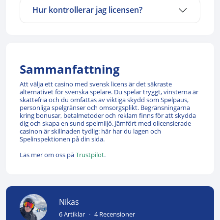
Hur kontrollerar jag licensen?
Sammanfattning
Att välja ett casino med svensk licens är det säkraste
alternativet för svenska spelare. Du spelar tryggt, vinsterna är
skattefria och du omfattas av viktiga skydd som Spelpaus,
personliga spelgränser och omsorgsplikt. Begränsningarna
kring bonusar, betalmetoder och reklam finns för att skydda
dig och skapa en sund spelmiljö. Jämfört med olicensierade
casinon är skillnaden tydlig: här har du lagen och
Spelinspektionen på din sida.
Läs mer om oss på
Trustpilot
.
Nikas
6 Artiklar
·
4 Recensioner