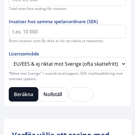
Total vinst före avdrag för insatser.
Insatser hos samma spelanordnare (SEK)
Årets insatser som får dras av för att räkna ut nettovinst.
Licensområde
“Riktat mot Sverige” = svensk text/support, SEK, marknadsföring mot
svenska spelare.
Beräkna
Nollställ
Varför välja ett casino med