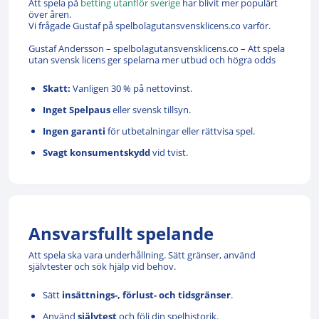
Att spela på
betting utanflör sverige
har blivit mer populärt
över åren.
Vi frågade Gustaf på spelbolagutansvensklicens.co varför.
Gustaf Andersson – spelbolagutansvensklicens.co – Att spela
utan svensk licens ger spelarna mer utbud och högra odds
Skatt:
Vanligen 30 % på nettovinst.
Inget Spelpaus
eller svensk tillsyn.
Ingen garanti
för utbetalningar eller rättvisa spel.
Svagt konsumentskydd
vid tvist.
Ansvarsfullt spelande
Att spela ska vara underhållning. Sätt gränser, använd
självtester och sök hjälp vid behov.
Sätt
insättnings-, förlust- och tidsgränser
.
Använd
självtest
och följ din spelhistorik.