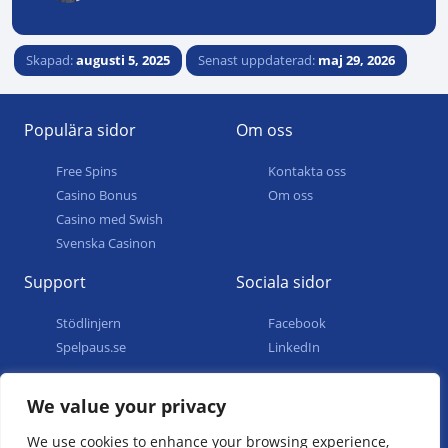
Skapad:
augusti 5, 2025
Senast uppdaterad:
maj 29, 2026
Populära sidor
Om oss
Free Spins
Kontakta oss
Casino Bonus
Om oss
Casino med Swish
Svenska Casinon
Support
Sociala sidor
Stödlinjern
Facebook
Spelpaus.se
LinkedIn
We value your privacy
Välkommen till vår webbplats, din omfattande guide till spelbolag
We use cookies to enhance your browsing experience,
med svensk licens. Här erbjuder vi detaljerad information om