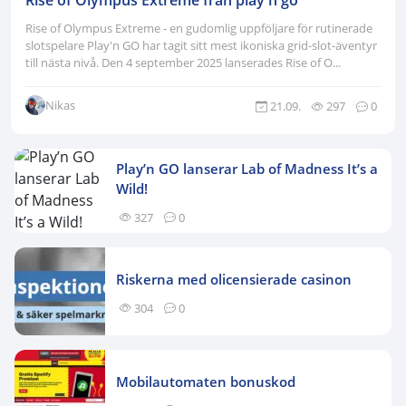
Rise of Olympus Extreme från play n go
Rise of Olympus Extreme - en gudomlig uppföljare för rutinerade
slotspelare Play'n GO har tagit sitt mest ikoniska grid-slot-äventyr
till nästa nivå. Den 4 september 2025 lanserades Rise of O...
Nikas
21.09.
297
0
Play’n GO lanserar Lab of Madness It’s a
Wild!
327
0
Riskerna med olicensierade casinon
304
0
Mobilautomaten bonuskod