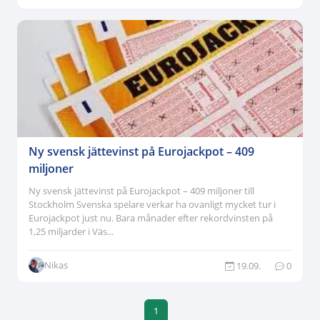
Ny svensk jättevinst på Eurojackpot – 409
miljoner
Ny svensk jättevinst på Eurojackpot – 409 miljoner till
Stockholm Svenska spelare verkar ha ovanligt mycket tur i
Eurojackpot just nu. Bara månader efter rekordvinsten på
1,25 miljarder i Väs...
Nikas
19.09.
0
1