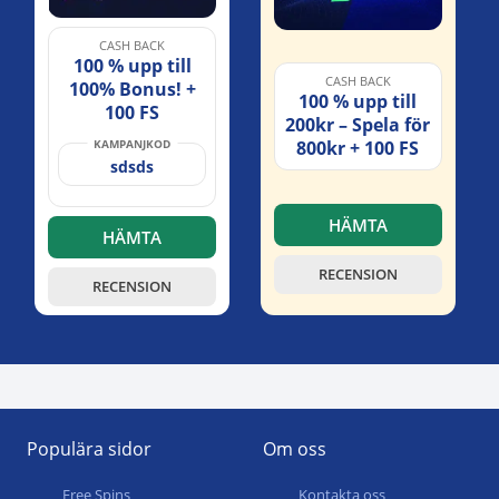
CASH BACK
100 % upp till
CASH BACK
100% Bonus! +
100 % upp till
100 FS
200kr – Spela för
800kr + 100 FS
sdsds
HÄMTA
HÄMTA
RECENSION
RECENSION
Populära sidor
Om oss
Free Spins
Kontakta oss